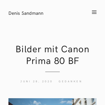
Denis Sandmann
T
o
g
g
l
e
n
a
v
i
Bilder mit Canon
g
a
t
Prima 80
BF
i
o
n
JUNI 28, 2020
GEDANKEN