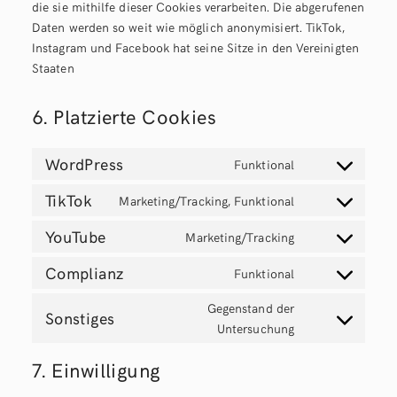
die sie mithilfe dieser Cookies verarbeiten. Die abgerufenen
Daten werden so weit wie möglich anonymisiert. TikTok,
Instagram und Facebook hat seine Sitze in den Vereinigten
Staaten
6. Platzierte Cookies
WordPress
Funktional
Consent
to
TikTok
Marketing/Tracking, Funktional
Consent
service
to
wordpress
YouTube
Marketing/Tracking
Consent
service
to
tiktok
Complianz
Funktional
Consent
service
to
youtube
Gegenstand der
Sonstiges
service
Consent
Untersuchung
complianz
to
7. Einwilligung
service
sonstiges