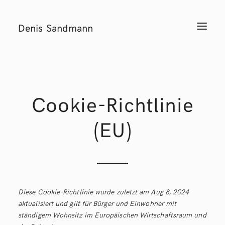
Denis Sandmann
T
o
g
g
l
e
n
a
v
i
Cookie-Richtlinie
g
a
t
(EU)
i
o
n
Diese Cookie-Richtlinie wurde zuletzt am Aug 8, 2024
aktualisiert und gilt für Bürger und Einwohner mit
ständigem Wohnsitz im Europäischen Wirtschaftsraum und