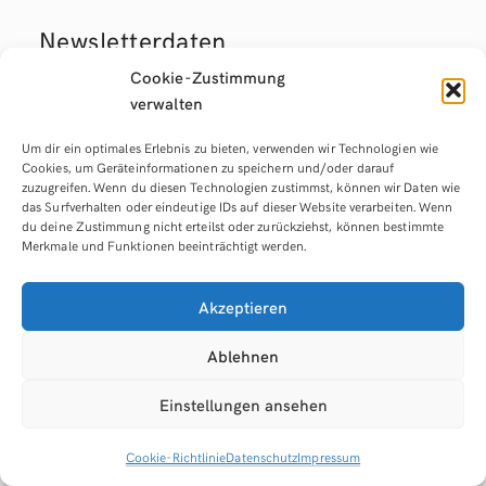
Newsletter­daten
Cookie-Zustimmung
Wenn Sie den auf der Website angebotenen
verwalten
Newsletter beziehen möchten, benötigen wir von
Um dir ein optimales Erlebnis zu bieten, verwenden wir Technologien wie
Ihnen eine E-Mail-Adresse sowie Informationen,
Cookies, um Geräteinformationen zu speichern und/oder darauf
welche uns die Überprüfung gestatten, dass Sie
zuzugreifen. Wenn du diesen Technologien zustimmst, können wir Daten wie
das Surfverhalten oder eindeutige IDs auf dieser Website verarbeiten. Wenn
der Inhaber der angegebenen E-Mail-Adresse
du deine Zustimmung nicht erteilst oder zurückziehst, können bestimmte
und mit dem Empfang des Newsletters
Merkmale und Funktionen beeinträchtigt werden.
einverstanden sind. Weitere Daten werden nicht
bzw. nur auf freiwilliger Basis erhoben. Für die
Akzeptieren
Abwicklung der Newsletter nutzen wir
Ablehnen
Newsletterdiensteanbieter, die nachfolgend
beschrieben werden.
Einstellungen ansehen
Cookie-Richtlinie
Datenschutz
Impressum
CleverReach