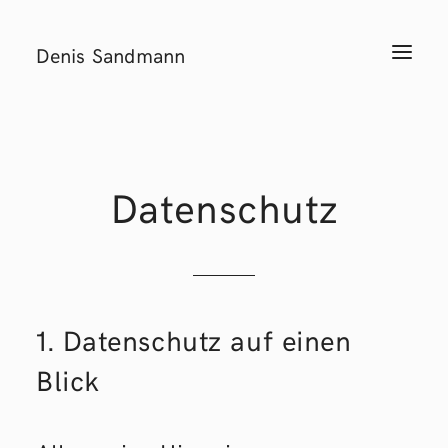
Denis Sandmann
T
o
g
g
l
e
n
a
v
i
Datenschutz
g
a
t
i
o
n
1. Datenschutz auf einen
Blick