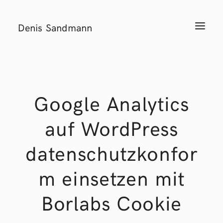
Denis Sandmann
T
o
g
g
l
e
n
a
v
i
Google Analytics
g
a
t
auf WordPress
i
o
n
datenschutzkonfor
m einsetzen mit
Borlabs Cookie