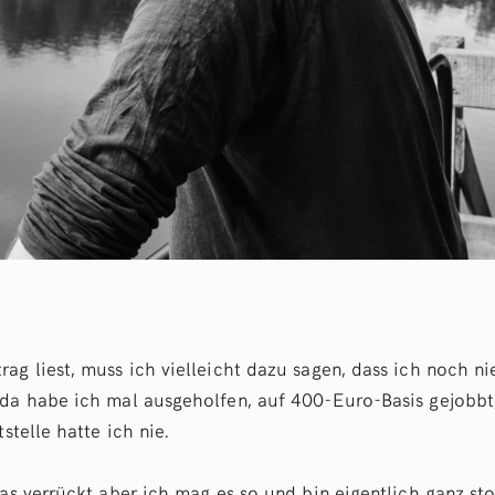
ag liest, muss ich vielleicht dazu sagen, dass ich noch ni
 da habe ich mal ausgeholfen, auf 400-Euro-Basis gejobbt,
tstelle hatte ich nie.
was verrückt aber ich mag es so und bin eigentlich ganz stol