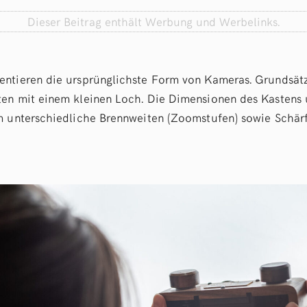
Dieser Beitrag enthält Werbung und Werbelinks.
ntieren die ursprünglichste Form von Kameras. Grundsätz
ten mit einem kleinen Loch. Die Dimensionen des Kastens
m unterschiedliche Brennweiten (Zoomstufen) sowie Schärf