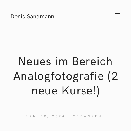
Denis Sandmann
T
o
g
g
l
e
n
a
v
i
Neues im Bereich
g
a
t
Analogfotografie (2
i
o
n
neue Kurse!)
JAN. 10, 2024
GEDANKEN