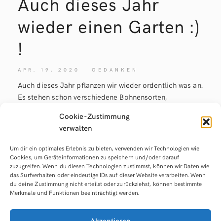
Auch dieses Jahr
wieder einen Garten :)
!
APR. 19, 2020
GEDANKEN
Auch dieses Jahr pflanzen wir wieder ordentlich was an.
Es stehen schon verschiedene Bohnensorten,
Gurkenpflanzen, Kräuter, Chili- und Paprikapflanzen
Cookie-Zustimmung
bereit. Dazu planen wir einen Vertikalgarten anzulegen.
verwalten
Ich bin gespannt, ob wir dieses Jahr noch genug übrig
haben, um ein paar Gläser einzumachen.
Um dir ein optimales Erlebnis zu bieten, verwenden wir Technologien wie
Cookies, um Geräteinformationen zu speichern und/oder darauf
zuzugreifen. Wenn du diesen Technologien zustimmst, können wir Daten wie
read more
das Surfverhalten oder eindeutige IDs auf dieser Website verarbeiten. Wenn
du deine Zustimmung nicht erteilst oder zurückziehst, können bestimmte
Merkmale und Funktionen beeinträchtigt werden.
Akzeptieren