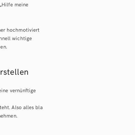
„Hilfe meine
er hochmotiviert
nell wichtige
ten.
rstellen
eine vernünftige
ht. Also alles bla
 nehmen.