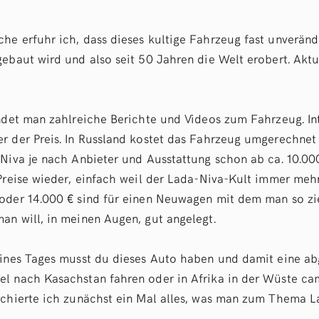
he erfuhr ich, dass dieses kultige Fahrzeug fast unverände
gebaut wird und also seit 50 Jahren die Welt erobert. Aktu
indet man zahlreiche Berichte und Videos zum Fahrzeug. Int
r der Preis. In Russland kostet das Fahrzeug umgerechnet u
 Niva je nach Anbieter und Ausstattung schon ab ca. 10.0
 Preise wieder, einfach weil der Lada-Niva-Kult immer meh
oder 14.000 € sind für einen Neuwagen mit dem man so zi
an will, in meinen Augen, gut angelegt.
eines Tages musst du dieses Auto haben und damit eine ab
l nach Kasachstan fahren oder in Afrika in der Wüste ca
rchierte ich zunächst ein Mal alles, was man zum Thema L