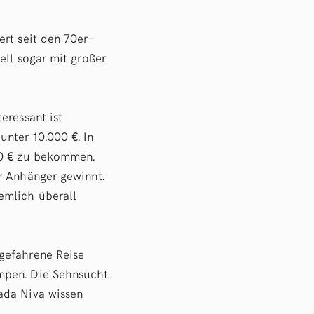
rt seit den 70er-
ell sogar mit großer
eressant ist
nter 10.000 €. In
00 € zu bekommen.
r Anhänger gewinnt.
emlich überall
gefahrene Reise
mpen. Die Sehnsucht
ada Niva wissen