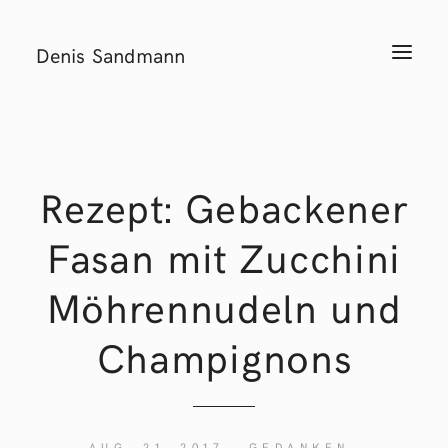
Denis Sandmann
T
o
g
g
l
e
n
a
v
i
Rezept: Gebackener
g
a
t
Fasan mit Zucchini
i
o
n
Möhrennudeln und
Champignons
AUG. 21, 2017
GEDANKEN