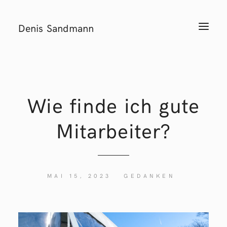
Denis Sandmann
T
o
g
g
l
e
n
a
v
i
Wie finde ich gute
g
a
t
Mitarbeiter?
i
o
n
MAI 15, 2023
GEDANKEN