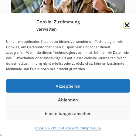
Cookie-Zustimmung
verwalten
Social Media Recruiting: Ist es
Um dir ein optimales Erlebnis zu bieten, verwenden wir Technologien wie
ein sinnvolles Werkzeug zur
Cookies, um Geräteinformationen zu speichern und/oder darauf
zuzugreifen. Wenn du diesen Technologien zustimmst, können wir Daten wie
Mitarbeiterfindung?
das Surfverhalten oder eindeutige IDs auf dieser Website verarbeiten. Wenn
du deine Zustimmung nicht erteilst oder zurückziehst, können bestimmte
Merkmale und Funktionen beeinträchtigt werden.
MAI 15, 2023
Akzeptieren
Ablehnen
Einstellungen ansehen
Cookie-Richtlinie
Datenschutz
Impressum