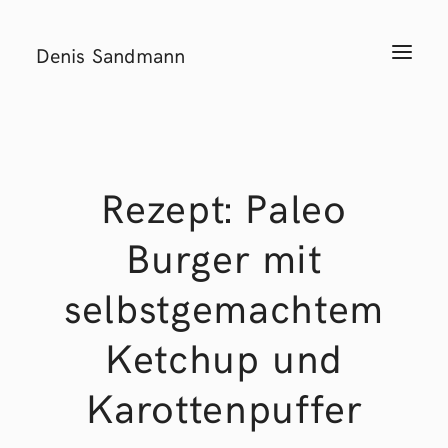
Denis Sandmann
T
o
g
g
l
e
n
a
v
i
Rezept: Paleo
g
a
t
Burger mit
i
o
n
selbstgemachtem
Ketchup und
Karottenpuffer