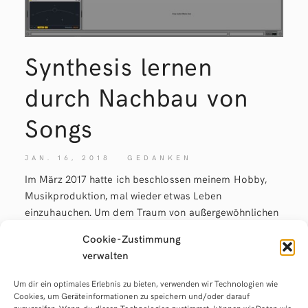
Synthesis lernen
durch Nachbau von
Songs
JAN. 16, 2018
GEDANKEN
Im März 2017 hatte ich beschlossen meinem Hobby,
Musikproduktion, mal wieder etwas Leben
einzuhauchen. Um dem Traum von außergewöhnlichen
Sounds und einzigartigen Tracks näherzukommen,
Cookie-Zustimmung
besorgte ich mir die Intro Version von Ableton Live,
verwalten
sowie ein Midi Keyboard. In der Vergangenheit, so zu
meiner Jugendzeit, hatte ich mir mal
Um dir ein optimales Erlebnis zu bieten, verwenden wir Technologien wie
Cookies, um Geräteinformationen zu speichern und/oder darauf