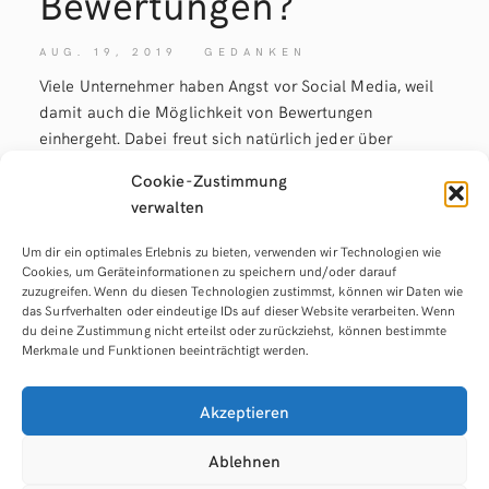
Bewertungen?
AUG. 19, 2019
GEDANKEN
Viele Unternehmer haben Angst vor Social Media, weil
damit auch die Möglichkeit von Bewertungen
einhergeht. Dabei freut sich natürlich jeder über
positive Bewertungen, aber viel schlimmer ist die Angst
Cookie-Zustimmung
vor negativen Bewertungen, die dann dafür sorgt, dass
verwalten
man sich komplett verschließt und das Profil schließt
oder vielleicht gar
Um dir ein optimales Erlebnis zu bieten, verwenden wir Technologien wie
Cookies, um Geräteinformationen zu speichern und/oder darauf
zuzugreifen. Wenn du diesen Technologien zustimmst, können wir Daten wie
read more
das Surfverhalten oder eindeutige IDs auf dieser Website verarbeiten. Wenn
du deine Zustimmung nicht erteilst oder zurückziehst, können bestimmte
Merkmale und Funktionen beeinträchtigt werden.
Akzeptieren
Ablehnen