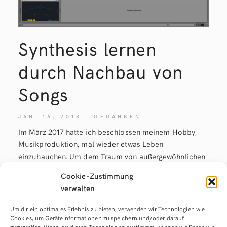
Synthesis lernen
durch Nachbau von
Songs
JAN. 16, 2018
GEDANKEN
Im März 2017 hatte ich beschlossen meinem Hobby,
Musikproduktion, mal wieder etwas Leben
einzuhauchen. Um dem Traum von außergewöhnlichen
Sounds und einzigartigen Tracks näherzukommen,
Cookie-Zustimmung
besorgte ich mir die Intro Version von Ableton Live,
verwalten
sowie ein Midi Keyboard. In der Vergangenheit, so zu
meiner Jugendzeit, hatte ich mir mal
Um dir ein optimales Erlebnis zu bieten, verwenden wir Technologien wie
Cookies, um Geräteinformationen zu speichern und/oder darauf