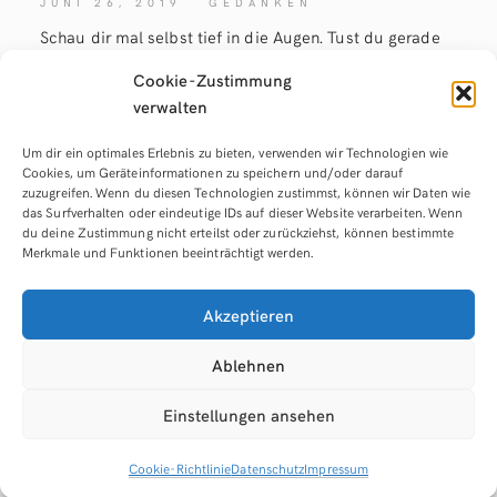
JUNI 26, 2019
GEDANKEN
Schau dir mal selbst tief in die Augen. Tust du gerade
das, was du wirklich willst? 100 %? Nein? Dann lies
Cookie-Zustimmung
weiter und erfahre, wie du rausfindest, was du wirklich
verwalten
willst. Ich bin der Meinung, es gibt keinen Grund eine
Sekunde länger das zu tun, was man nicht
Um dir ein optimales Erlebnis zu bieten, verwenden wir Technologien wie
Cookies, um Geräteinformationen zu speichern und/oder darauf
zuzugreifen. Wenn du diesen Technologien zustimmst, können wir Daten wie
read more
das Surfverhalten oder eindeutige IDs auf dieser Website verarbeiten. Wenn
du deine Zustimmung nicht erteilst oder zurückziehst, können bestimmte
Merkmale und Funktionen beeinträchtigt werden.
Akzeptieren
Ablehnen
Einstellungen ansehen
© Denis Sandmann -
Impressum
|
Datenschutz
|
Cookie-
Richtlinie
Cookie-Richtlinie
Datenschutz
Impressum