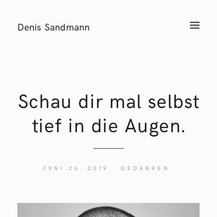
Denis Sandmann
T
o
g
g
l
e
n
a
v
i
Schau dir mal selbst
g
a
t
tief in die Augen.
i
o
n
JUNI 26, 2019
GEDANKEN