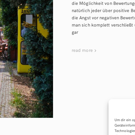
die Möglichkeit von Bewertunge
natürlich jeder über positive B
die Angst vor negativen Bewert
man sich komplett verschließt u
gar
read more
Um dir ein o
Geräteinform
Technologien