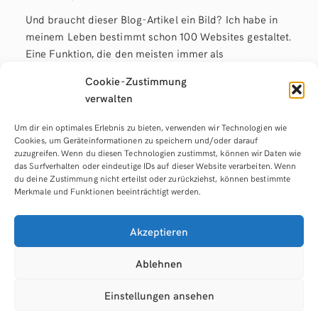
Und braucht dieser Blog-Artikel ein Bild? Ich habe in
meinem Leben bestimmt schon 100 Websites gestaltet.
Eine Funktion, die den meisten immer als
selbstverständlich und unverzichtbar erscheint, ist das
Cookie-Zustimmung
Navigationsmenü. Der Inhalt muss klar strukturiert in
verwalten
einer Navigationsleiste angezeigt werden. Dabei sollte
man sich möglichst an die gängigen
Um dir ein optimales Erlebnis zu bieten, verwenden wir Technologien wie
Cookies, um Geräteinformationen zu speichern und/oder darauf
zuzugreifen. Wenn du diesen Technologien zustimmst, können wir Daten wie
read more
das Surfverhalten oder eindeutige IDs auf dieser Website verarbeiten. Wenn
du deine Zustimmung nicht erteilst oder zurückziehst, können bestimmte
Merkmale und Funktionen beeinträchtigt werden.
Akzeptieren
Ablehnen
Einstellungen ansehen
© Denis Sandmann -
Impressum
|
Datenschutz
|
Cookie-