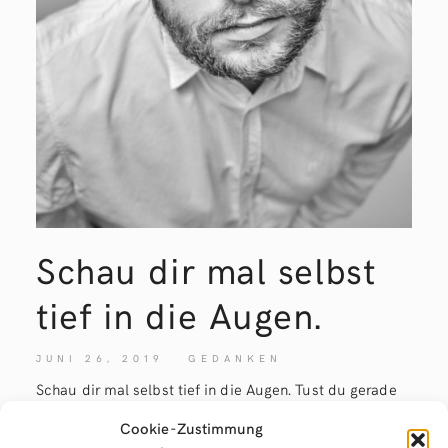
Schau dir mal selbst
tief in die Augen.
JUNI 26, 2019
GEDANKEN
Schau dir mal selbst tief in die Augen. Tust du gerade
das, was du wirklich willst? 100 %? Nein? Dann lies
Cookie-Zustimmung
weiter und erfahre, wie du rausfindest, was du wirklich