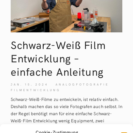
Schwarz-Weiß Film
Entwicklung –
einfache Anleitung
JAN. 15, 2024
ANALOGFOTOGRAFIE
FILMENTWICKLUNG
Schwarz-Weiß-Filme zu entwickeln, ist relativ einfach.
Deshalb machen das so viele Fotografen auch selbst. In
der Regel benötigt man für eine einfache Schwarz-
Weiß-Film Entwicklung wenig Equipment, zwei
Chemikalien (Entwickler und Fixierer) sowie
Cookie-Zustimmung