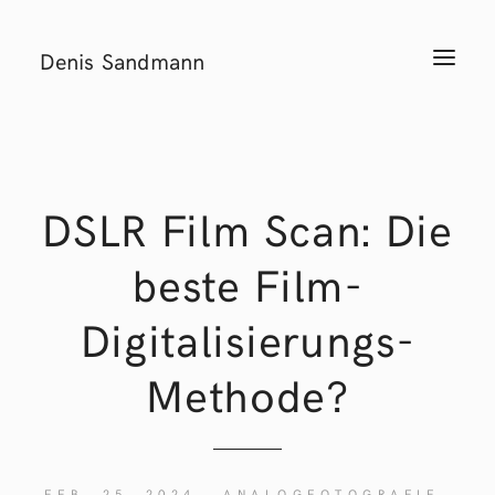
Denis Sandmann
T
o
g
g
l
e
n
a
v
i
DSLR Film Scan: Die
g
a
t
beste Film-
i
o
n
Digitalisierungs-
Methode?
FEB. 25, 2024
ANALOGFOTOGRAFIE