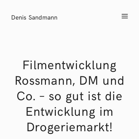
Denis Sandmann
T
o
g
g
l
e
n
a
v
i
Filmentwicklung
g
a
t
Rossmann, DM und
i
o
n
Co. – so gut ist die
Entwicklung im
Drogeriemarkt!