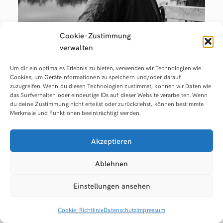
Cookie-Zustimmung
verwalten
Anfragen ohne Ende –
Um dir ein optimales Erlebnis zu bieten, verwenden wir Technologien wie
Cookies, um Geräteinformationen zu speichern und/oder darauf
zuzugreifen. Wenn du diesen Technologien zustimmst, können wir Daten wie
wie ich als Freelancer
das Surfverhalten oder eindeutige IDs auf dieser Website verarbeiten. Wenn
du deine Zustimmung nicht erteilst oder zurückziehst, können bestimmte
mehr Anfragen
Merkmale und Funktionen beeinträchtigt werden.
erhalte, als ich
Akzeptieren
brauche!
Ablehnen
Einstellungen ansehen
SEP. 2, 2019
GEDANKEN
Ich kann mich noch daran erinnern, als ich gerade mit
Cookie-Richtlinie
Datenschutz
Impressum
dem „selbstständig sein“ anfing. Ich hatte ein paar