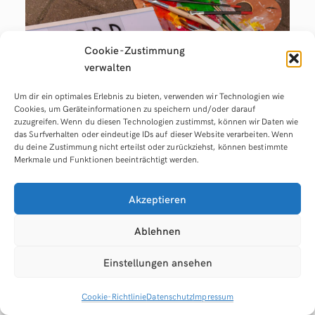
Cookie-Zustimmung
verwalten
Um dir ein optimales Erlebnis zu bieten, verwenden wir Technologien wie
Cookies, um Geräteinformationen zu speichern und/oder darauf
zuzugreifen. Wenn du diesen Technologien zustimmst, können wir Daten wie
das Surfverhalten oder eindeutige IDs auf dieser Website verarbeiten. Wenn
du deine Zustimmung nicht erteilst oder zurückziehst, können bestimmte
Merkmale und Funktionen beeinträchtigt werden.
WooCommerce
Onlineshop
Akzeptieren
Themeauswahl
Ablehnen
Einstellungen ansehen
JUNI 15, 2018
GEDANKEN
Dieser Artikel ist Teil des WooCommerce Online
Cookie-Richtlinie
Datenschutz
Impressum
Kurses. Ein WordPress Theme auszuwählen ist keine